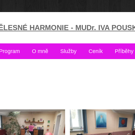
LESNÉ HARMONIE - MUDr. IVA POUS
Program
O mně
Služby
Ceník
Příběhy