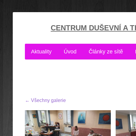
CENTRUM DUŠEVNÍ A TĚ
Aktuality
Úvod
Články ze sítě
Všechny galerie