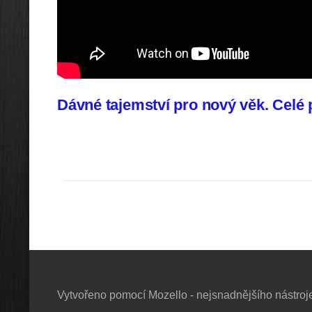
Dávné tajemství pro nový věk. Celé
Vytvořeno pomocí
Mozello
- nejsnadnějšího nástroj