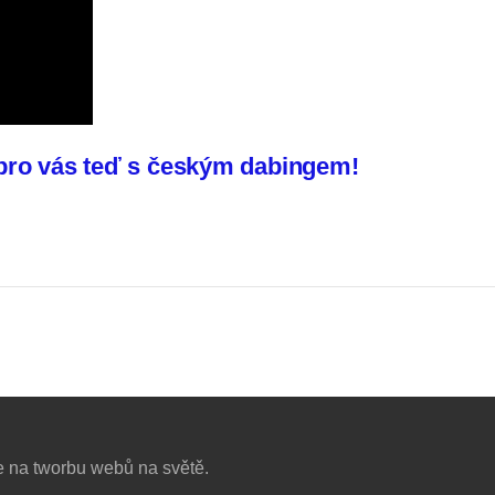
 pro vás teď s českým dabingem!
e na tworbu webů na světě.