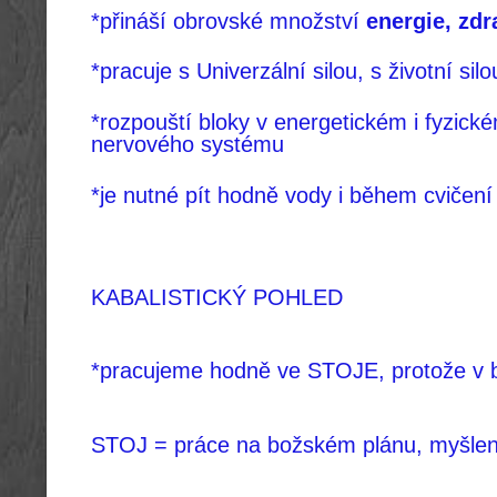
*přináší obrovské množství
energie, zdra
*pracuje s Univerzální silou, s životní s
*rozpouští bloky v energetickém i fyzick
nervového systému
*je nutné pít hodně vody i během cvičení 
KABALISTICKÝ POHLED
*pracujeme hodně ve STOJE, protože v 
STOJ = práce na božském plánu, myšlen