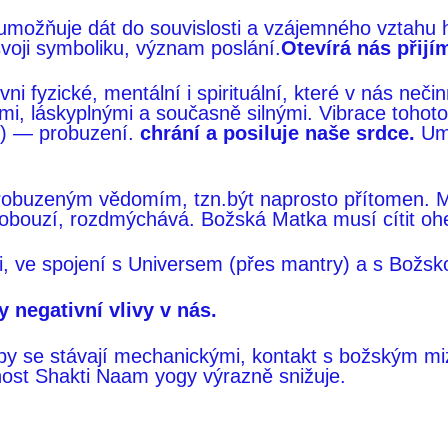
 umožňuje dát do souvislosti a vzájemného vztahu
voji symboliku, význam poslání.
Otevírá nás přijí
ni fyzické, mentální i spirituální, které v nás neči
i, láskyplnými a současně silnými. Vibrace tohoto 
) — probuzení.
chrání a posiluje naše srdce.
Umo
ě probuzeným vědomím, tzn.být naprosto přítomen. 
robouzí, rozdmýchává. Božská Matka musí cítit oh
, ve spojení s Universem (přes mantry) a s Božsk
y negativní vlivy
v nás.
 se stávají mechanickými, kontakt s božským mizí,
nost Shakti Naam yogy výrazně snižuje.