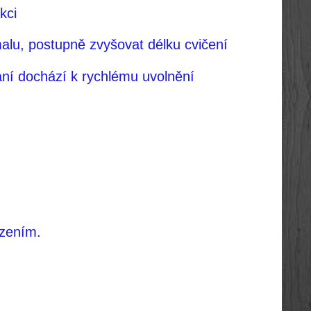
kci
omalu, postupně zvyšovat délku cvičení
ání dochází k rychlému uvolnění
ezením.