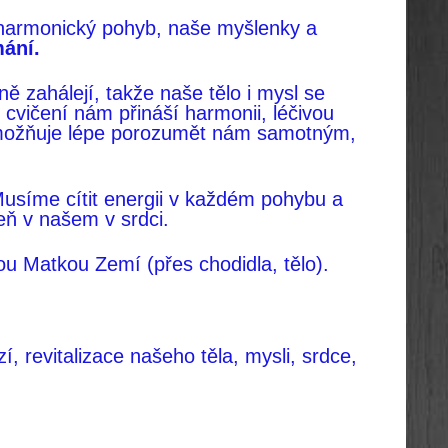
 harmonický pohyb, naše myšlenky a
mání.
nně zahálejí, takže naše tělo i mysl se
cvičení nám přináší harmonii, léčivou
žňuje lépe porozumět nám samotným,
Musíme cítit energii v každém pohybu a
eň v našem v srdci.
ou Matkou Zemí (přes chodidla, tělo).
 revitalizace našeho těla, mysli, srdce,