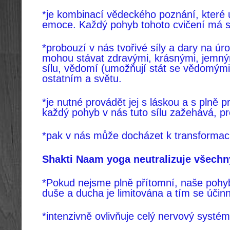
*je kombinací vědeckého poznání, které
emoce. Každý
pohyb tohoto cvičení má s
*probouzí v nás tvořivé síly a dary na úrov
mohou stávat
zdravými, krásnými, jemným
sílu, vědomí (umožňují stát se
vědomými
ostatním a světu.
*je nutné provádět jej s láskou a s pln
každý pohyb v
nás
tuto sílu zažehává, p
*pak v nás může docházet k transformaci
Shakti Naam yoga
neutralizuje všechn
*Pokud nejsme plně přítomní, naše pohyby
duše a ducha je
limitována a tím se účin
*intenzivně ovlivňuje celý nervový systém