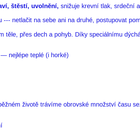
ví, štěstí, uvolnění,
snižuje krevní tlak, srdeční a
ilou --- netlačit na sebe ani na druhé, postupovat p
ém těle, přes dech a pohyb. Díky speciálnímu dých
— nejlépe teplé (i horké)
běžném životě trávíme obrovské množství času s
í